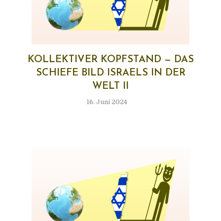
KOL­LEK­TI­VER KOPF­STAND — DAS
SCHIE­FE BILD ISRA­ELS IN DER
WELT II
16. Juni 2024