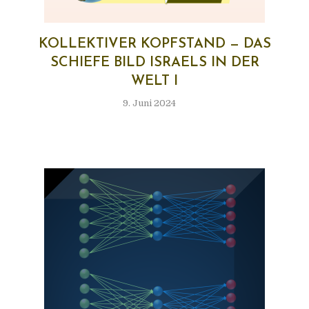
KOL­LEK­TI­VER KOPF­STAND — DAS
SCHIE­FE BILD ISRA­ELS IN DER
WELT I
9. Juni 2024