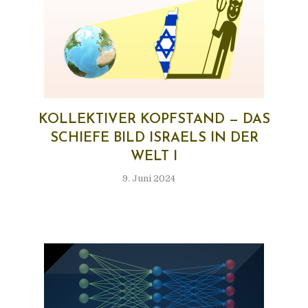
KOL­LEK­TI­VER KOPF­STAND — DAS
SCHIE­FE BILD ISRA­ELS IN DER
WELT I
9. Juni 2024