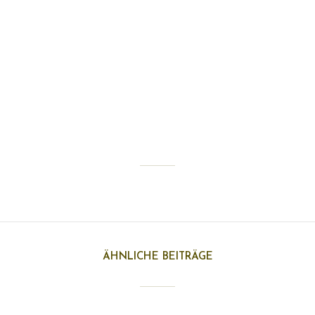
CROPPED-
DSKLOGO_HEADER.JPG
Von
dasiko
25. August 2015
1 min Lesezeit
Kommentiere diesen Beitrag als Erste(r)
ÄHNLICHE BEITRÄGE