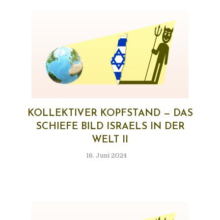
KOL­LEK­TI­VER KOPF­STAND — DAS
SCHIE­FE BILD ISRA­ELS IN DER
WELT II
16. Juni 2024