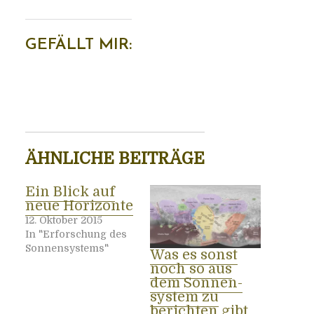
GEFÄLLT MIR:
ÄHN­LI­CHE BEITRÄGE
Ein Blick auf
neue Horizonte
12. Oktober 2015
In "Erforschung des
Sonnensystems"
Was es sonst
noch so aus
dem Son­nen­
sys­tem zu
berich­ten gibt