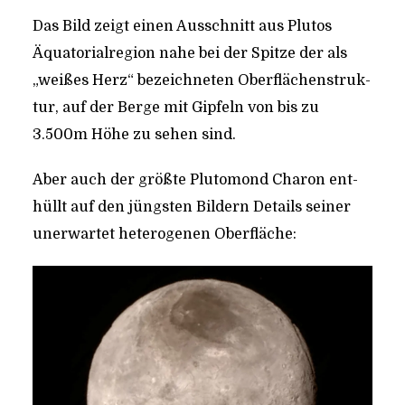
Das Bild zeigt einen Aus­schnitt aus Plu­tos
Äqua­to­ri­al­re­gi­on nahe bei der Spit­ze der als
„wei­ßes Herz“ bezeich­ne­ten Ober­flä­chen­struk­
tur, auf der Ber­ge mit Gip­feln von bis zu
3.500m Höhe zu sehen sind.
Aber auch der größ­te Plu­to­mond Cha­ron ent­
hüllt auf den jüngs­ten Bil­dern Details sei­ner
uner­war­tet hete­ro­ge­nen Oberfläche: