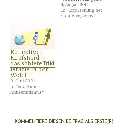
4. August 2015
In "Erforschung des
Sonnensystems"
Kol­lek­ti­ver
Kopf­stand —
das schie­fe Bild
Isra­els in der
Welt I
9. Juni 2024
In "Israel und
Antisemitismus"
KOMMENTIERE DIESEN BEITRAG ALS ERSTE(R)