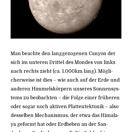
Man beach­te den lang­ge­zo­ge­nen Can­yon der
sich im unte­ren Drit­tel des Mon­des von links
nach rechts zieht (ca. 1.000km lang). Mög­li­
cher­wei­se ist dies – wie auch auf der Erde und
ande­ren Him­mels­kör­pern unse­res Son­nen­sys­
tems zu beob­ach­ten – die Fol­ge einer frü­he­ren
oder sogar noch akti­ven Plat­ten­tek­to­nik – also
des­sel­ben Mecha­nis­mus, der etwa das Hima­la­
ya geformt hat oder Erd­be­ben an der San-